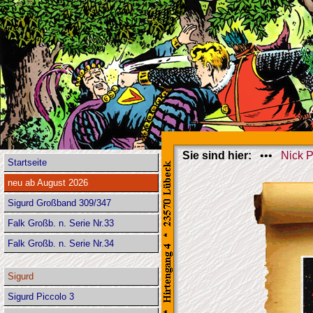
Sie sind hier:
•••
Nick P
Startseite
neu ab August 2026
Sigurd Großband 309/347
Falk Großb. n. Serie Nr.33
Falk Großb. n. Serie Nr.34
Sigurd
Sigurd Piccolo 3