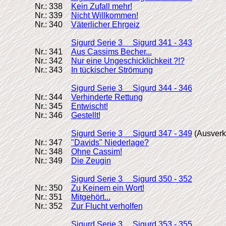
Nr.: 338
Kein Zufall mehr!
Nr.: 339
Nicht Willkommen!
Nr.: 340
Väterlicher Ehrgeiz
Sigurd Serie 3 Sigurd 341 - 343
Nr.: 341
Aus Cassims Becher...
Nr.: 342
Nur eine Ungeschicklichkeit ?!?
Nr.: 343
In tückischer Strömung
Sigurd Serie 3 Sigurd 344 - 346
Nr.: 344
Verhinderte Rettung
Nr.: 345
Entwischt!
Nr.: 346
Gestellt!
Sigurd Serie 3 Sigurd 347 - 349
(Ausverk
Nr.: 347
"Davids" Niederlage?
Nr.: 348
Ohne Cassim!
Nr.: 349
Die Zeugin
Sigurd Serie 3 Sigurd 350 - 352
Nr.: 350
Zu Keinem ein Wort!
Nr.: 351
Mitgehört...
Nr.: 352
Zur Flucht verholfen
Sigurd Serie 3 Sigurd 353 - 355