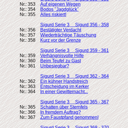
Nr.: 353
Auf eigenen Wegen
Nr.: 354
Bodos "Jagdglück"
Nr.: 355
Alles riskiert!
Sigurd Serie 3 Sigurd 356 - 358
Nr.: 356
Bestätigter Verdacht
Nr.: 357
Wiederträchtige Täuschung
Nr.: 358
Kurz vor der Grenze
Sigurd Serie 3 Sigurd 359 - 361
Nr.: 359
Verhängnisvolle Hilfe
Nr.: 360
Beim Teufel zu Gast
Nr.: 361
Unbesiegbar?
Sigurd Serie 3 Sigurd 362 - 364
Nr.: 362
Ein kühner Handstreich
Nr.: 363
Entscheidung im Kerker
Nr.: 364
In einer Gewitternacht...
Sigurd Serie 3 Sigurd 365 - 367
Nr.: 365
Schatten über Sternfels
Nr.: 366
In fremdem Auftrag?
Nr.: 367
Zum Faustpfand genommen!
Sigurd Serie 3 Sigurd 368 - 370