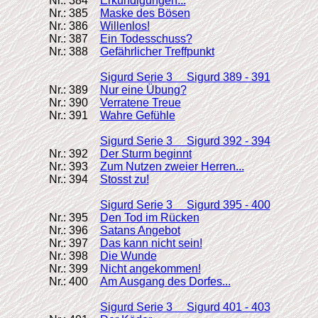
Nr.: 384
Erkundigungen...
Nr.: 385
Maske des Bösen
Nr.: 386
Willenlos!
Nr.: 387
Ein Todesschuss?
Nr.: 388
Gefährlicher Treffpunkt
Sigurd Serie 3 Sigurd 389 - 391
Nr.: 389
Nur eine Übung?
Nr.: 390
Verratene Treue
Nr.: 391
Wahre Gefühle
Sigurd Serie 3 Sigurd 392 - 394
Nr.: 392
Der Sturm beginnt
Nr.: 393
Zum Nutzen zweier Herren...
Nr.: 394
Stosst zu!
Sigurd Serie 3 Sigurd 395 - 400
Nr.: 395
Den Tod im Rücken
Nr.: 396
Satans Angebot
Nr.: 397
Das kann nicht sein!
Nr.: 398
Die Wunde
Nr.: 399
Nicht angekommen!
Nr.: 400
Am Ausgang des Dorfes...
Sigurd Serie 3 Sigurd 401 - 403