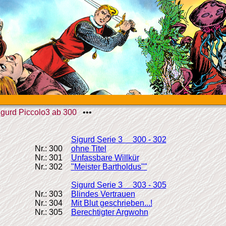
igurd Piccolo3 ab 300
•••
Sigurd Serie 3 300 - 302
Nr.: 300
ohne Titel
Nr.: 301
Unfassbare Willkür
Nr.: 302
"Meister Bartholdus""
Sigurd Serie 3 303 - 305
Nr.: 303
Blindes Vertrauen
Nr.: 304
Mit Blut geschrieben...!
Nr.: 305
Berechtigter Argwohn