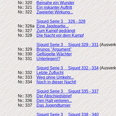
Nr.: 320
Beinahe ein Wunder
Nr.: 321
Ein riskanter Auftritt
Nr.: 322
Zweierlei Wirkung...
Sigurd Serie 3 326 - 328
Nr.: 326a
Eine Jagdpartie...
Nr.: 327
Zum Kampf gedrängt
Nr.: 328
Die Nacht vor dem Kampf
Sigurd Serie 3 Sigurd 329 - 331
(Ausverk
Nr.: 329
Brunos "Argument"
Nr.: 330
Geflügelte Wächter
Nr.: 331
Unterlegen!?
Sigurd Serie 3 Sigurd 332 - 334
(Ausverk
Nr.: 332
Letzte Zuflucht
Nr.: 333
Weg ohne Umkehr...
Nr.: 334
Noch in dieser Nacht!
Sigurd Serie 3 Sigurd 335 - 337
Nr.: 335
Der Abschiedsbrief
Nr.: 336
Den Halt verloren...
Nr.: 337
Das Jugendturnier
Sigurd Serie 3 Sigurd 338 - 340