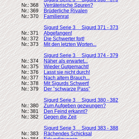
Nr.: 368
Verräterische Spuren?
Nr.: 369
Brüderliche Rivalen
Nr.: 370
Familienrat
Sigurd Serie 3 Sigurd 371 - 373
Nr.: 371
Abgefangen!
Nr.: 372
Die Schwerter fort!
Nr.: 373
Mit den letzten Worten...
Sigurd Serie 3 Sigurd 374 - 379
Nr.: 374
Näher als erwartet...
Nr.: 375
Wieder Gutgemacht!
Nr.: 376
Lasst sie nicht durch!
Nr.: 377
Nach altem Brauch...
Nr.: 378
Mit Sigurds Schwert!
Nr.: 379
Der "schwarze Pass"
Sigurd Serie 3 Sigurd 380 - 382
Nr.: 380
Zum Aufgeben gezwungen?
Nr.: 381
Den Feind erkannt?
Nr.: 382
Gegen die Zeit
Sigurd Serie 3 Sigurd 383 - 388
Nr.: 383
Rächendes Schicksal