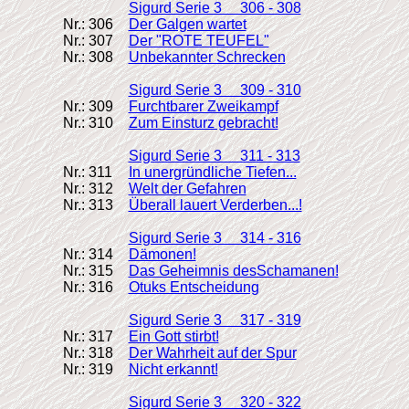
Sigurd Serie 3 306 - 308
Nr.: 306
Der Galgen wartet
Nr.: 307
Der "ROTE TEUFEL"
Nr.: 308
Unbekannter Schrecken
Sigurd Serie 3 309 - 310
Nr.: 309
Furchtbarer Zweikampf
Nr.: 310
Zum Einsturz gebracht!
Sigurd Serie 3 311 - 313
Nr.: 311
In unergründliche Tiefen...
Nr.: 312
Welt der Gefahren
Nr.: 313
Überall lauert Verderben...!
Sigurd Serie 3 314 - 316
Nr.: 314
Dämonen!
Nr.: 315
Das Geheimnis desSchamanen!
Nr.: 316
Otuks Entscheidung
Sigurd Serie 3 317 - 319
Nr.: 317
Ein Gott stirbt!
Nr.: 318
Der Wahrheit auf der Spur
Nr.: 319
Nicht erkannt!
Sigurd Serie 3 320 - 322