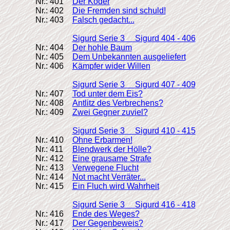
Nr.: 401
Der Köder
Nr.: 402
Die Fremden sind schuld!
Nr.: 403
Falsch gedacht...
Sigurd Serie 3 Sigurd 404 - 406
Nr.: 404
Der hohle Baum
Nr.: 405
Dem Unbekannten ausgeliefert
Nr.: 406
Kämpfer wider Willen
Sigurd Serie 3 Sigurd 407 - 409
Nr.: 407
Tod unter dem Eis?
Nr.: 408
Antlitz des Verbrechens?
Nr.: 409
Zwei Gegner zuviel?
Sigurd Serie 3 Sigurd 410 - 415
Nr.: 410
Ohne Erbarmen!
Nr.: 411
Blendwerk der Hölle?
Nr.: 412
Eine grausame Strafe
Nr.: 413
Verwegene Flucht
Nr.: 414
Not macht Verräter...
Nr.: 415
Ein Fluch wird Wahrheit
Sigurd Serie 3 Sigurd 416 - 418
Nr.: 416
Ende des Weges?
Nr.: 417
Der Gegenbeweis?