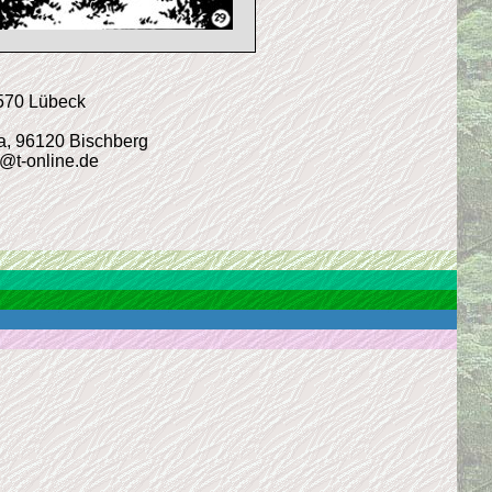
3570 Lübeck
4a, 96120 Bischberg
r@t-online.de