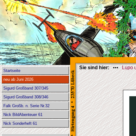
Sie sind hier:
•••
Lupo 
Startseite
neu ab Juni 2026
Sigurd Großband 307/345
Sigurd Großband 308/346
Falk Großb. n. Serie Nr.32
Nick BildAbenteuer 61
Nick Sonderheft 61