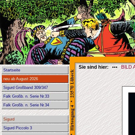
Sie sind hier:
•••
BILD
Startseite
neu ab August 2026
Sigurd Großband 309/347
Falk Großb. n. Serie Nr.33
Falk Großb. n. Serie Nr.34
Sigurd
Sigurd Piccolo 3