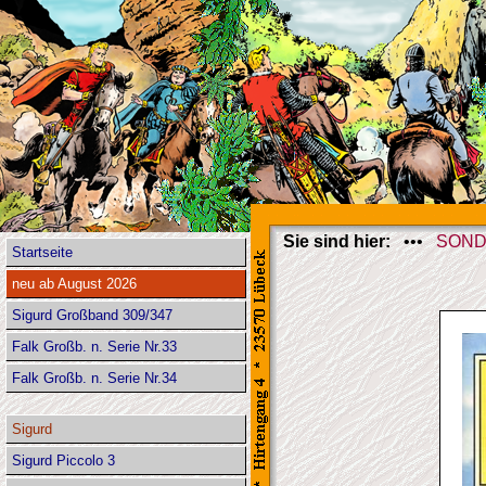
Sie sind hier:
•••
SOND
Startseite
neu ab August 2026
Sigurd Großband 309/347
Falk Großb. n. Serie Nr.33
Falk Großb. n. Serie Nr.34
Sigurd
Sigurd Piccolo 3