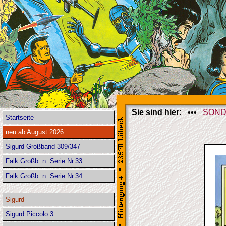
Sie sind hier:
•••
SOND
Startseite
neu ab August 2026
Sigurd Großband 309/347
Falk Großb. n. Serie Nr.33
Falk Großb. n. Serie Nr.34
Sigurd
Sigurd Piccolo 3