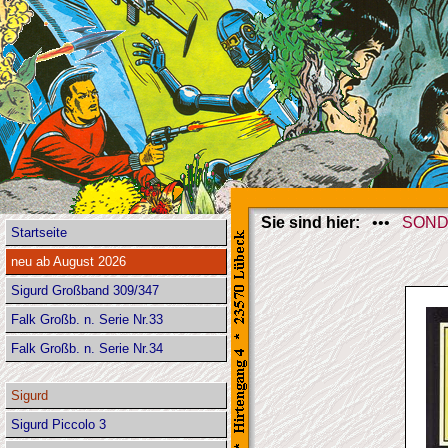
Sie sind hier:
•••
SOND
Startseite
neu ab August 2026
Sigurd Großband 309/347
Falk Großb. n. Serie Nr.33
Falk Großb. n. Serie Nr.34
Sigurd
Sigurd Piccolo 3