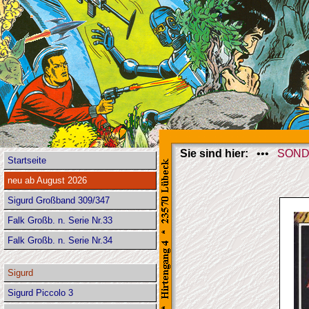
Sie sind hier:
•••
SOND
Startseite
neu ab August 2026
Sigurd Großband 309/347
Falk Großb. n. Serie Nr.33
Falk Großb. n. Serie Nr.34
Sigurd
Sigurd Piccolo 3