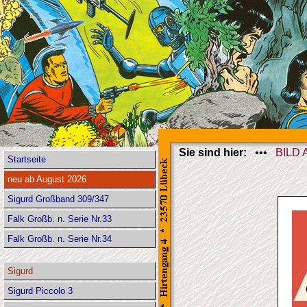
Sie sind hier:
•••
BILD
Startseite
neu ab August 2026
Sigurd Großband 309/347
Falk Großb. n. Serie Nr.33
Falk Großb. n. Serie Nr.34
Sigurd
Sigurd Piccolo 3