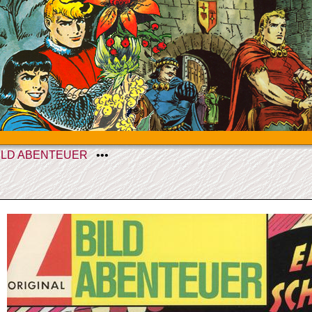
ILD ABENTEUER
•••