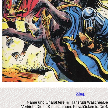
Shop
Name und Charaktere: © Hansrudi Wäscher/Becke
Vertrieb: Dieter Kirchschlager, Kirschäckerstraße 