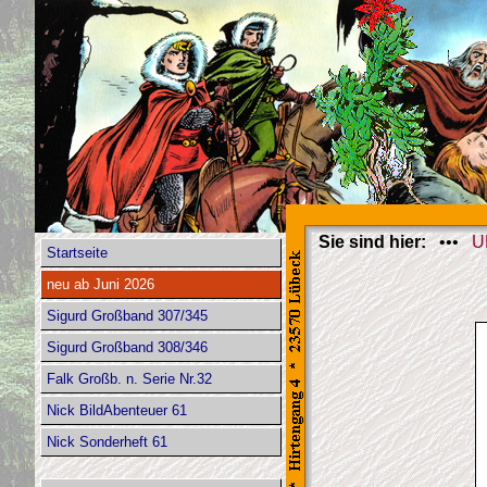
Sie sind hier:
•••
U
Startseite
neu ab Juni 2026
Sigurd Großband 307/345
Sigurd Großband 308/346
Falk Großb. n. Serie Nr.32
Nick BildAbenteuer 61
Nick Sonderheft 61