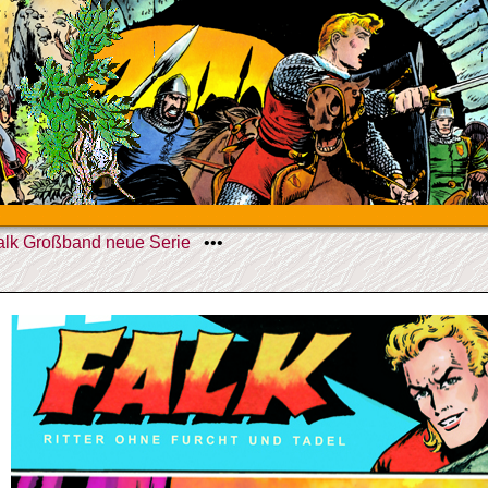
alk Großband neue Serie
•••