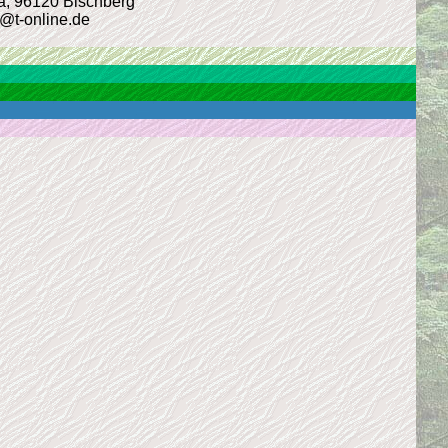
4a, 96120 Bischberg
r@t-online.de