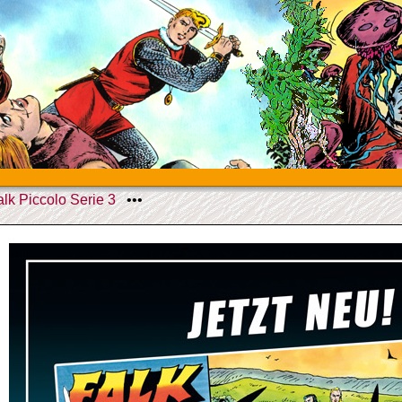
alk Piccolo Serie 3
•••