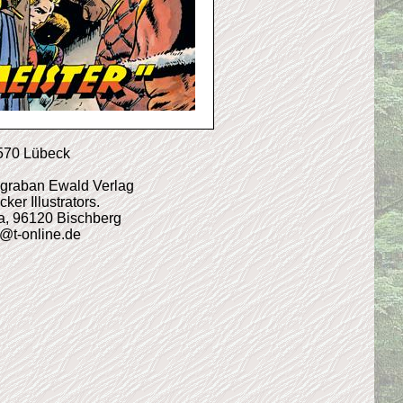
3570 Lübeck
Ingraban Ewald Verlag
r Illustrators.
4a, 96120 Bischberg
r@t-online.de