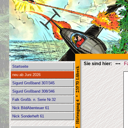
Sie sind hier:
•••
F
Startseite
neu ab Juni 2026
Sigurd Großband 307/345
Sigurd Großband 308/346
Falk Großb. n. Serie Nr.32
Nick BildAbenteuer 61
Nick Sonderheft 61