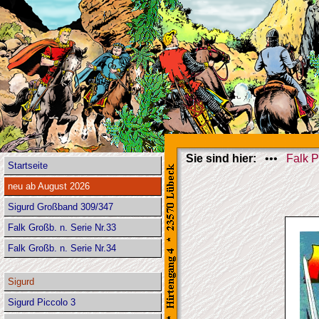
Sie sind hier:
•••
Falk P
Startseite
neu ab August 2026
Sigurd Großband 309/347
Falk Großb. n. Serie Nr.33
Falk Großb. n. Serie Nr.34
Sigurd
Sigurd Piccolo 3