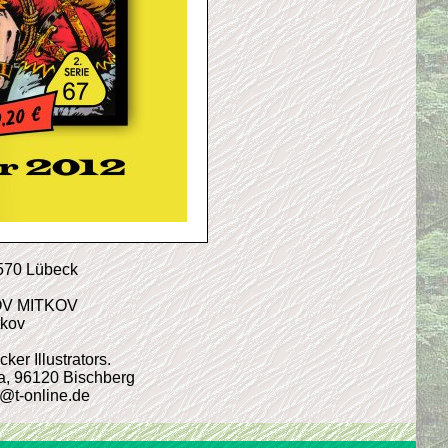
3570 Lübeck
NOV MITKOV
tkov
r Illustrators.
4a, 96120 Bischberg
r@t-online.de