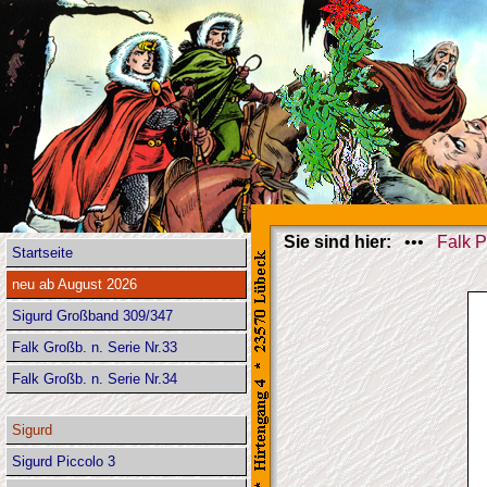
Sie sind hier:
•••
Falk P
Startseite
neu ab August 2026
Sigurd Großband 309/347
Falk Großb. n. Serie Nr.33
Falk Großb. n. Serie Nr.34
Sigurd
Sigurd Piccolo 3