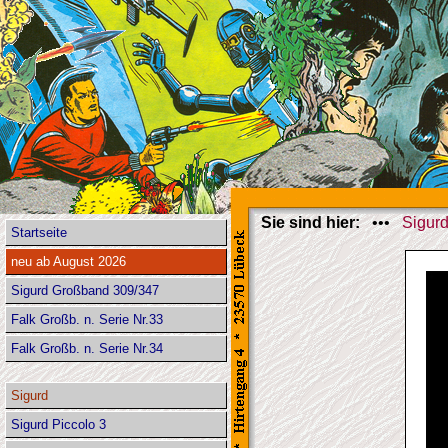
Sie sind hier:
•••
Sigur
Startseite
neu ab August 2026
Sigurd Großband 309/347
Falk Großb. n. Serie Nr.33
Falk Großb. n. Serie Nr.34
Sigurd
Sigurd Piccolo 3