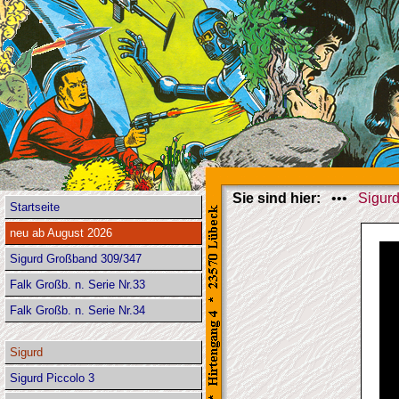
Sie sind hier:
•••
Sigur
Startseite
neu ab August 2026
Sigurd Großband 309/347
Falk Großb. n. Serie Nr.33
Falk Großb. n. Serie Nr.34
Sigurd
Sigurd Piccolo 3